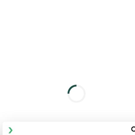
作为焊接到容器中法兰型号的替代方案，该搅拌器可以配备可
拆卸的密封壳。 这可方便维护。 这种实用的插入式解决方案
越来越受欢迎，并且更容易从带机械密封的轴驱动搅拌器切换
为磁力搅拌器。
不锈钢表面的电抛光
除了机械抛光到两个等级之外，我们还标配提供电抛光，以满
足对尽可能高表面质量日益增长的需求。
关键应用
精细化工
乳制品、食品与饮料