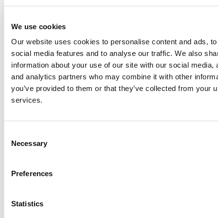
制药
We use cookies
Our website uses cookies to personalise content and ads, to
个人护理品
social media features and to analyse our traffic. We also sha
information about your use of our site with our social media, 
and analytics partners who may combine it with other informa
you’ve provided to them or that they’ve collected from your us
services.
选项
规格
Consent
Necessary
Selection
斯必克流
最低
最高
1mPas 时
体
桨叶直径
电机功率
转速
转速
最大混合
规格
Preferences
（加
(mm/in)
(kW)
(Hp)
(rpm)
(rpm)
（升）
仑）
Statistics