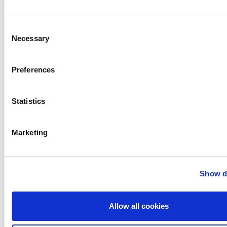
配方开始。 斯必克流体拥有分析市场机会的专业知识，可与您
共同开发利用您的核心竞争力的配方和工艺。
Consent
Necessary
Selection
我们不断为您创新。 大部分开发和测试都在我们的全球创新
和设计中心进行，该中心提供小规模多功能生产设施和装备齐
全的实验室，以支持开发和产品测试。 我们与您合作，微调您
Preferences
的最终产品，包括根据需要修改配方、工艺或设备，以最大限
度地取得市场成功。
Statistics
有关斯必克流体全球创新与设计中心的更多信息，请访问
此
处
。
Marketing
Show de
Anhydro
APV
Allow all cookies
Bran+Luebbe
Gerstenberg