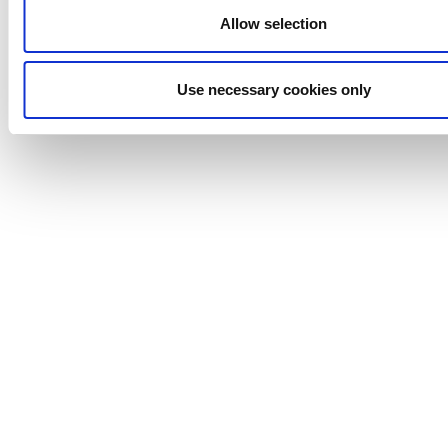
Allow selection
Schrӧder
Johnson
Pump
Use necessary cookies only
Johnson
Pump
Marine
Lightnin
Philadelphia
Plenty
Seital
Stelzer
Tigerholm
Uutechnic
Waukesha
Cherry-
Burrell