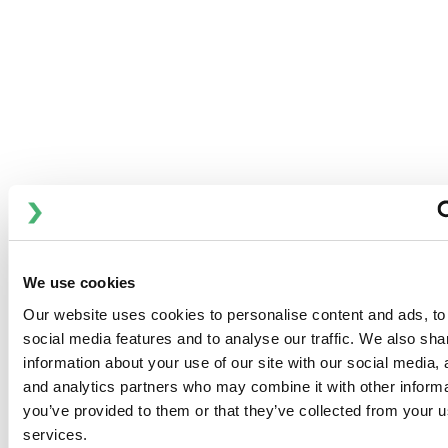
斯必克流体将近120年的典型油脂生产经验整合到交钥匙工艺
解决方案和世界级的生产设备中。 我们根据最高质量标准设计
和制造大容量脂肪和油生产线，并提供满足您所有油脂生产需
求的系统。 这包括在现场久经考验的高压泵、巴氏杀菌机、预
冷却装置、刮板换热器、捏合机、休止管、再熔装置、CIP设
备和工艺自动化系统中。
我们为您创建的工艺将帮助您提高产品质量、产量和食品安
全，同时减少原材料浪费、运营成本、能耗和占地面积。
我们在大型资本项目项目管理方面的丰富经验使我们成为您具
挑战性的加工需求的理想合作伙伴。 在加工油脂方面，我们已
We use cookies
经经验丰富。
Our website uses cookies to personalise content and ads, to
social media features and to analyse our traffic. We also sha
information about your use of our site with our social media, 
全球创新和设计中心
and analytics partners who may combine it with other informa
you’ve provided to them or that they’ve collected from your us
services.
成功地将优质油脂产品推向竞争激烈的市场从识别市场机会和